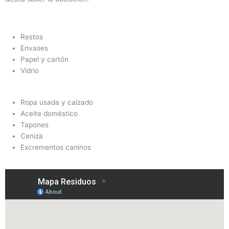
Restos
Envases
Papel y cartón
Vidrio
Ropa usada y calzado
Aceite doméstico
Tapones
Ceniza
Excrementos caninos