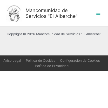
Ir
al
Mancomunidad de
contenido
Servicios "El Alberche"
Copyright © 2026 Mancomunidad de Servicios "El Alberche"
Aviso Legal
Política de Cookies
Configuración de Cookies
Política de Privacidad