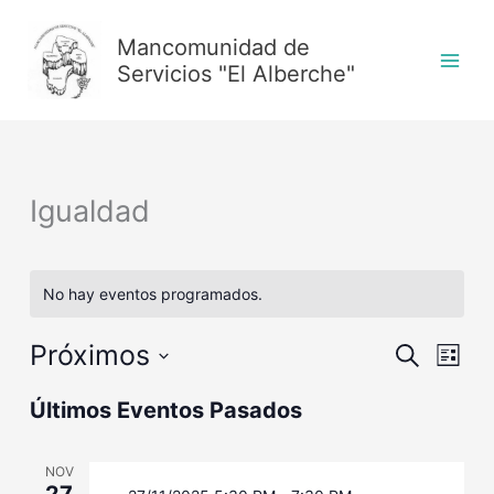
Ir
al
Mancomunidad de
contenido
Servicios "El Alberche"
Igualdad
No hay eventos programados.
Próximos
Navegación
Naveg
Buscar
Lista
de
de
Selecciona
búsqueda
vistas
Últimos Eventos Pasados
la
y
de
fecha.
vistas
Event
NOV
de