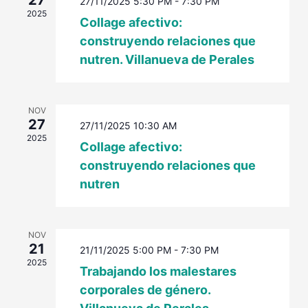
27
27/11/2025 5:30 PM
-
7:30 PM
Eventos
2025
Collage afectivo:
construyendo relaciones que
nutren. Villanueva de Perales
NOV
27
27/11/2025 10:30 AM
2025
Collage afectivo:
construyendo relaciones que
nutren
NOV
21
21/11/2025 5:00 PM
-
7:30 PM
2025
Trabajando los malestares
corporales de género.